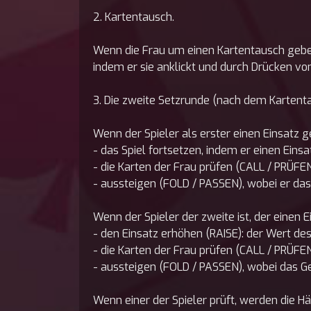
2. Kartentausch.

Wenn die Frau um einen Kartentausch gebete
indem er sie anklickt und durch Drücken von
3. Die zweite Setzrunde (nach dem Kartentau
Wenn der Spieler als erster einen Einsatz g
- das Spiel fortsetzen, indem er einen Eins
- die Karten der Frau prüfen (CALL / PRÜFE
- aussteigen (FOLD / PASSEN), wobei er das G
Wenn der Spieler der zweite ist, der einen Ei
- den Einsatz erhöhen (RAISE): der Wert de
- die Karten der Frau prüfen (CALL / PRÜFE
- aussteigen (FOLD / PASSEN), wobei das Gel
Wenn einer der Spieler prüft, werden die Hä