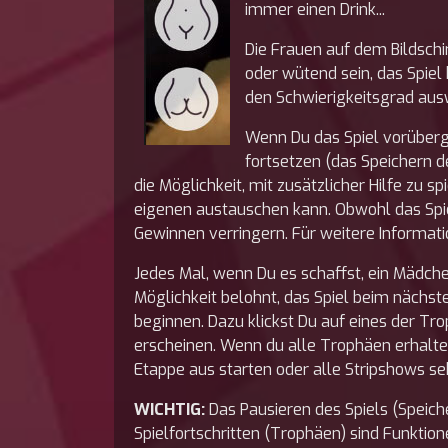
immer einen Drink...
Die Frauen auf dem Bildschi
oder wütend sein, das Spie
den Schwierigkeitsgrad ausw
Wenn Du das Spiel vorüberg
fortsetzen (das Speichern d
die Möglichkeit, mit zusätzlicher Hilfe zu
eigenen austauschen kann. Obwohl das Spiel
Gewinnen verringern. Für weitere Informat
Jedes Mal, wenn Du es schaffst, ein Mädchen
Möglichkeit belohnt, das Spiel beim nächs
beginnen. Dazu klickst Du auf eines der T
erscheinen. Wenn du alle Trophäen erhalten
Etappe aus starten oder alle Stripshows seh
WICHTIG:
Das Pausieren des Spiels (Speich
Spielfortschritten (Trophäen) sind Funktionen