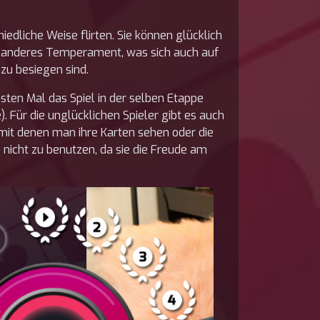
edliche Weise flirten. Sie können glücklich
in anderes Temperament, was sich auch auf
zu besiegen sind.
en Mal das Spiel in der selben Etappe
. Für die unglücklichen Spieler gibt es auch
 mit denen man ihre Karten sehen oder die
 nicht zu benutzen, da sie die Freude am