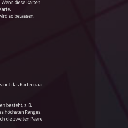
 Wenn diese Karten 

rte. 

ird so belassen, 

winnt das Kartenpaar 

 besteht, z. B. 

s höchsten Ranges, 

h die zweiten Paare 
