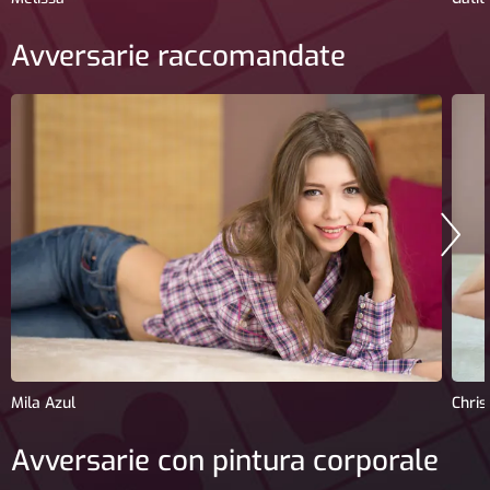
Avversarie raccomandate
Mila Azul
Chris
Avversarie con pintura corporale