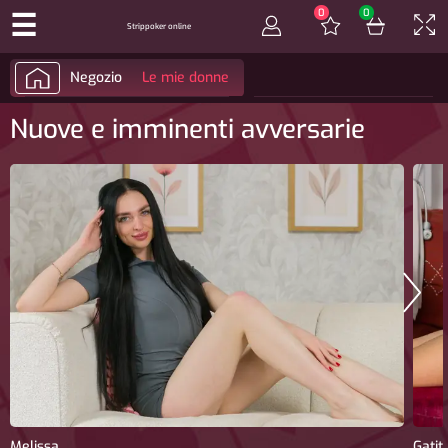
☰
0
0
Strippoker online
Negozio
Le mie donne
Opzioni
Nuove e imminenti avversarie
Utilizzare il codice prodotto
Regole
Contattaci
FAQ
Sul programma
Informativa sulla privacy
Italiano
Melissa
Gatit