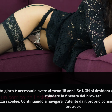
to gioco è necessario avere almeno 18 anni. Se NON si desidera a
chiudere la finestra del browser.
zza i cookie. Continuando a navigare, l'utente dà il proprio cons
browser.