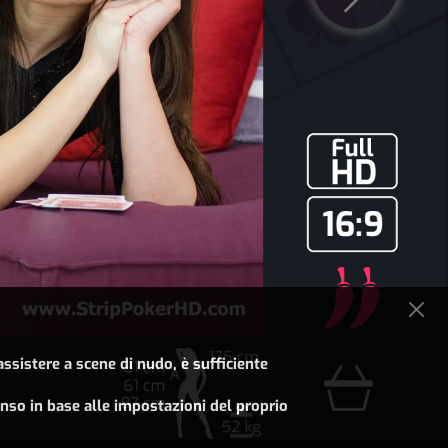
ssistere a scene di nudo, è sufficiente
enso in base alle impostazioni del proprio