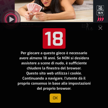
Per giocare a questo gioco è necessario
avere almeno 18 anni. Se NON si desidera
assistere a scene di nudo, è sufficiente
chiudere la finestra del browser.
Questo sito web utilizza i cookie.
Continuando a navigare, l'utente dà il
proprio consenso in base alle impostazioni
del proprio browser.
OK