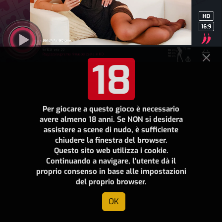
Per giocare a questo gioco è necessario
avere almeno 18 anni. Se NON si desidera
assistere a scene di nudo, è sufficiente
chiudere la finestra del browser.
Questo sito web utilizza i cookie.
Continuando a navigare, l'utente dà il
proprio consenso in base alle impostazioni
del proprio browser.
OK