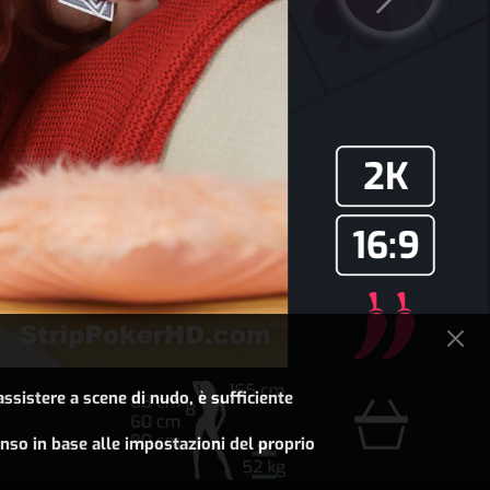
ssistere a scene di nudo, è sufficiente
enso in base alle impostazioni del proprio