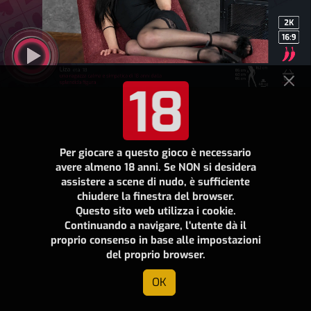
Per giocare a questo gioco è necessario
avere almeno 18 anni. Se NON si desidera
assistere a scene di nudo, è sufficiente
chiudere la finestra del browser.
Questo sito web utilizza i cookie.
Continuando a navigare, l'utente dà il
proprio consenso in base alle impostazioni
del proprio browser.
OK