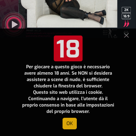
Per giocare a questo gioco è necessario
avere almeno 18 anni. Se NON si desidera
assistere a scene di nudo, è sufficiente
chiudere la finestra del browser.
Questo sito web utilizza i cookie.
Continuando a navigare, l'utente dà il
proprio consenso in base alle impostazioni
del proprio browser.
OK