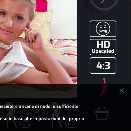
ssistere a scene di nudo, è sufficiente
enso in base alle impostazioni del proprio