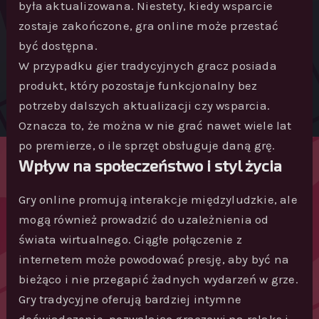
była aktualizowana. Niestety, kiedy wsparcie
zostaje zakończone, gra online może przestać
być dostępna.
W przypadku gier tradycyjnych gracz posiada
produkt, który pozostaje funkcjonalny bez
potrzeby dalszych aktualizacji czy wsparcia.
Oznacza to, że można w nie grać nawet wiele lat
po premierze, o ile sprzęt obsługuje daną grę.
Wpływ na społeczeństwo i styl życia
Gry online promują interakcje międzyludzkie, ale
mogą również prowadzić do uzależnienia od
świata wirtualnego. Ciągłe połączenie z
internetem może powodować presję, aby być na
bieżąco i nie przegapić żadnych wydarzeń w grze.
Gry tradycyjne oferują bardziej intymne
doświadczenie, pozwalając graczowi na relaks i