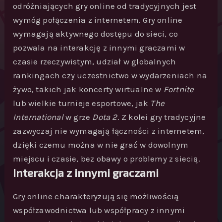
odróżniających gry online od tradycyjnych jest
wymóg połączenia z internetem. Gry online
wymagają aktywnego dostępu do sieci, co
pozwala na interakcję z innymi graczami w
czasie rzeczywistym, udział w globalnych
rankingach czy uczestnictwo w wydarzeniach na
żywo, takich jak koncerty wirtualne w
Fortnite
lub wielkie turnieje esportowe, jak
The
International
w grze
Dota 2
. Z kolei gry tradycyjne
zazwyczaj nie wymagają łączności z internetem,
dzięki czemu można w nie grać w dowolnym
miejscu i czasie, bez obawy o problemy z siecią.
Interakcja z innymi graczami
Gry online charakteryzują się możliwością
współzawodnictwa lub współpracy z innymi