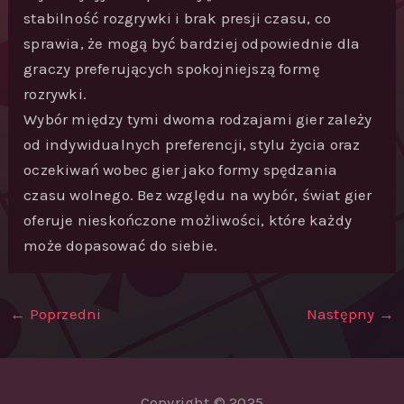
stabilność rozgrywki i brak presji czasu, co
sprawia, że mogą być bardziej odpowiednie dla
graczy preferujących spokojniejszą formę
rozrywki.
Wybór między tymi dwoma rodzajami gier zależy
od indywidualnych preferencji, stylu życia oraz
oczekiwań wobec gier jako formy spędzania
czasu wolnego. Bez względu na wybór, świat gier
oferuje nieskończone możliwości, które każdy
może dopasować do siebie.
←
Poprzedni
Następny
→
Copyright © 2025