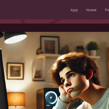
App
Nowe
P