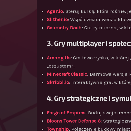
Agar.io
: Steruj kulką, która rośnie,
Slither.io
: Współczesna wersja klasy
Geometry Dash
: Gra rytmiczna, w k
3. Gry multiplayer i społ
Among Us
: Gra towarzyska, w które
„oszustem”.
Minecraft Classic
: Darmowa wersja 
Skribbl.io
: Interaktywna gra, w któr
4. Gry strategiczne i symu
Forge of Empires
: Buduj swoje imper
Bloons Tower Defense 6
: Strategiczn
Township
: Połączenie budowy miast