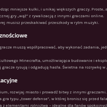
 jedząc mniejsze kulki, i unikaj większych graczy. Proste,
cznej gry „wąż” z rywalizacją z innymi graczami online.
tórej musisz przeskakiwać przeszkody w rytm muzyki.
ecznościowe
j gracze muszą współpracować, aby wykonać zadania, jed
kultowego Minecrafta, umożliwiająca budowanie i ekspl
ej gracze rysują i odgadują hasła. Świetna na rozrywkę w 
lacyjne
ium, rozwijaj miasto i prowadź bitwy z innymi graczami.
a gra typu „tower defense”, w której bronisz się przed fa
a z elementami rolnictwa – idealne dla fanów spokojnyc