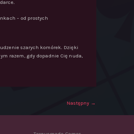
darce.
unkach – od prostych
budzenie szarych komórek. Dzięki
nym razem, gdy dopadnie Cię nuda,
Następny
→
Torquemada Games