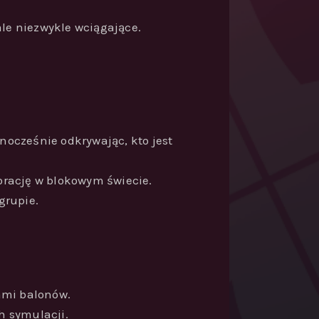
 ale niezwykle wciągające.
nocześnie odkrywając, kto jest
orację w blokowym świecie.
grupie.
lami balonów.
h symulacji.