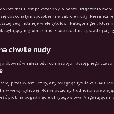
 do internetu jest powszechny, a nasze urządzenia mobil
y się doskonałym sposobem na zabicie nudy. Niezależnie 
szej sesji, istnieje wiele tytułów i kategorii gier, które
ekscytującym grom online, które idealnie sprawdzą się, g
 na chwile nudy
wypróbować w zależności od nastroju i dostępnego czasu:
e
 której przesuwasz liczby, aby osiągnąć tytułowe 2048. Id
ka w wersji cyfrowej. Różne poziomy trudności sprawiają,
sześć prób na odgadnięcie ukrytego słowa. Angażująca i r