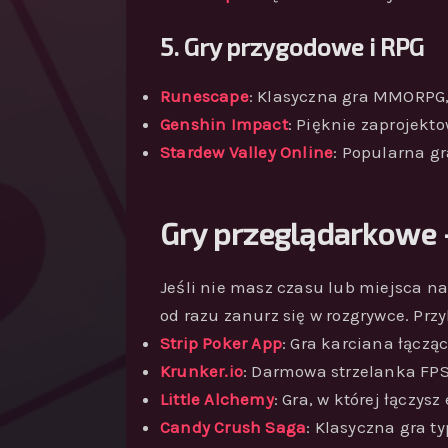
5. Gry przygodowe i RPG
Runescape
: Klasyczna gra MMORPG, 
Genshin Impact
: Pięknie zaprojekt
Stardew Valley Online
: Popularna gr
Gry przeglądarkowe –
Jeśli nie masz czasu lub miejsca na 
od razu zanurz się w rozgrywce. Prz
Strip Poker App
: Gra karciana łączą
Krunker.io
: Darmowa strzelanka FPS
Little Alchemy
: Gra, w której łączy
Candy Crush Saga
: Klasyczna gra t