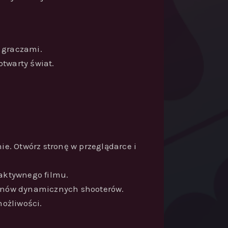
i graczami.
otwarty świat.
ie. Otwórz stronę w przeglądarce i
raktywnego filmu.
 fanów dynamicznych shooterów.
możliwości.