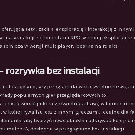
oferująca setki zadań, eksplorację i interakcję z innym
owana gra akcji z elementami RPG, w której eksplorujesz 
a rolnicza w wersji multiplayer, idealna na relaks.
 rozrywka bez instalacji
instalację gier, gry przeglądarkowe to świetne rozwiązan
ykłady popularnych gier przeglądarkowych to:
ca prostą wersję pokera ze świetną zabawą w formie inte
, w której rywalizujesz z innymi graczami. Idealna dla
sz elementy, aby tworzyć nowe obiekty i odkrywać kolejne 
ypu match-3, dostępna w przeglądarce bez instalacji.