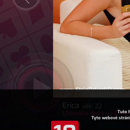
Tuto h
Tyto webové stránk