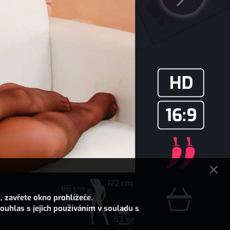
, zavřete okno prohlížeče.
ouhlas s jejich používáním v souladu s