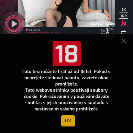
Tuto hru můžete hrát až od 18 let. Pokud si
nepřejete sledovat nahotu, zavřete okno
prohlížeče.
Tyto webové stránky používají soubory
cookie. Pokračováním v používání dáváte
souhlas s jejich používáním v souladu s
nastavením vašeho prohlížeče.
OK