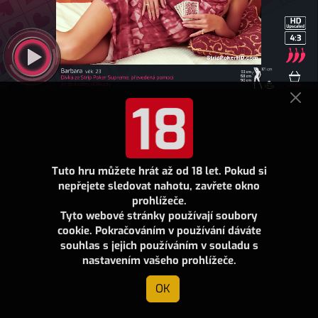
Tuto hru můžete hrát až od 18 let. Pokud si
nepřejete sledovat nahotu, zavřete okno
prohlížeče.
Tyto webové stránky používají soubory
cookie. Pokračováním v používání dáváte
souhlas s jejich používáním v souladu s
nastavením vašeho prohlížeče.
OK