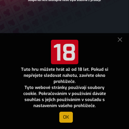
Tuto hru můžete hrát až od 18 let. Pokud si
nepřejete sledovat nahotu, zavřete okno
prohlížeče.
Tyto webové stránky používají soubory
cookie. Pokračováním v používání dáváte
souhlas s jejich používáním v souladu s
nastavením vašeho prohlížeče.
OK