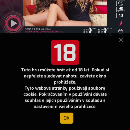
Tuto hru můžete hrát až od 18 let. Pokud si
nepřejete sledovat nahotu, zavřete okno
prohlížeče.
Tyto webové stránky používají soubory
cookie. Pokračováním v používání dáváte
souhlas s jejich používáním v souladu s
nastavením vašeho prohlížeče.
OK