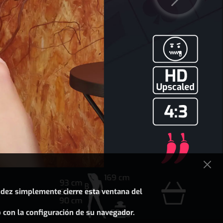
udez simplemente cierre esta ventana del
o con la configuración de su navegador.