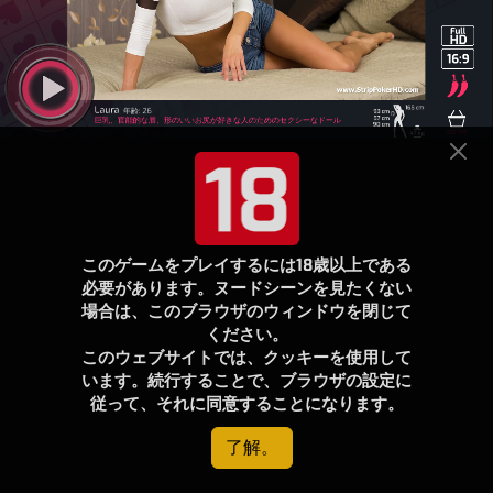
このゲームをプレイするには18歳以上である
必要があります。ヌードシーンを見たくない
場合は、このブラウザのウィンドウを閉じて
ください。
このウェブサイトでは、クッキーを使用して
います。続行することで、ブラウザの設定に
従って、それに同意することになります。
了解。