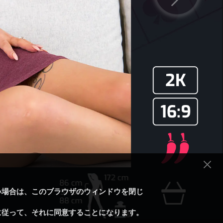
い場合は、このブラウザのウィンドウを閉じ
に従って、それに同意することになります。