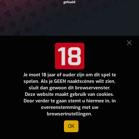
Je moet 18 jaar of ouder zijn om dit spel te
spelen. Als je GEEN naaktscènes wilt zien,
sluit dan gewoon dit browservenster.
Deze website maakt gebruik van cookies.
Door verder te gaan stemt u hiermee in, in
overeenstemming met uw
browserinstellingen.
OK