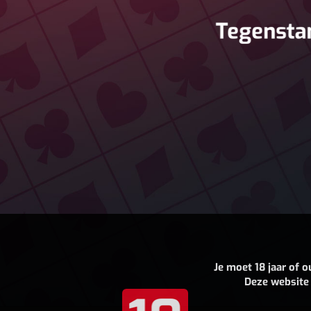
Je moet 18 jaar of 
Deze website