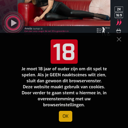
Je moet 18 jaar of ouder zijn om dit spel te
spelen. Als je GEEN naaktscènes wilt zien,
sluit dan gewoon dit browservenster.
Deze website maakt gebruik van cookies.
Door verder te gaan stemt u hiermee in, in
overeenstemming met uw
browserinstellingen.
OK