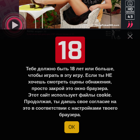
Тебе должно быть 18 лет или больше,
чтобы играть в эту игру. Если ты НЕ
хочешь смотреть сцены обнажения,
просто закрой это окно браузера.
Этот сайт использует файлы cookie.
Продолжая, ты даешь свое согласие на
это в соответствии с настройками твоего
браузера.
OK