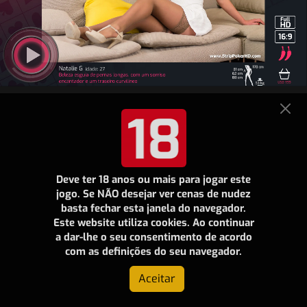
Deve ter 18 anos ou mais para jogar este
jogo. Se NÃO desejar ver cenas de nudez
basta fechar esta janela do navegador.
Este website utiliza cookies. Ao continuar
a dar-lhe o seu consentimento de acordo
com as definições do seu navegador.
Aceitar