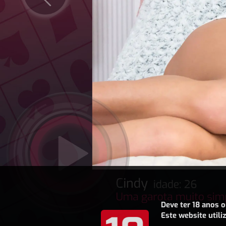
Deve ter 18 anos o
Este website utili