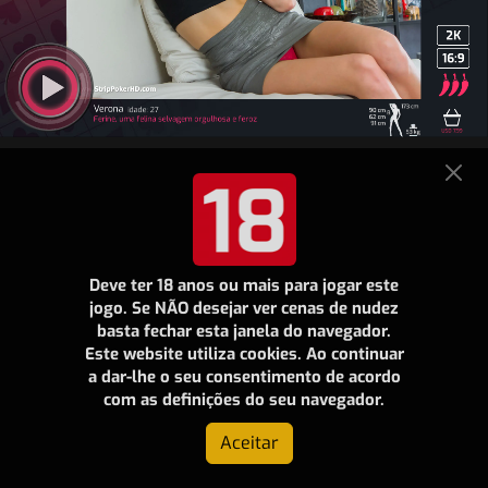
Deve ter 18 anos ou mais para jogar este
jogo. Se NÃO desejar ver cenas de nudez
basta fechar esta janela do navegador.
Este website utiliza cookies. Ao continuar
a dar-lhe o seu consentimento de acordo
com as definições do seu navegador.
Aceitar