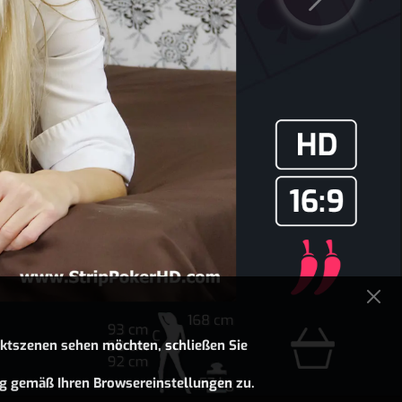
acktszenen sehen möchten, schließen Sie
g gemäß Ihren Browsereinstellungen zu.