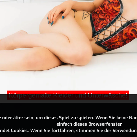
 oder älter sein, um dieses Spiel zu spielen. Wenn Sie keine N
einfach dieses Browserfenster.
ndet Cookies. Wenn Sie fortfahren, stimmen Sie der Verwendun