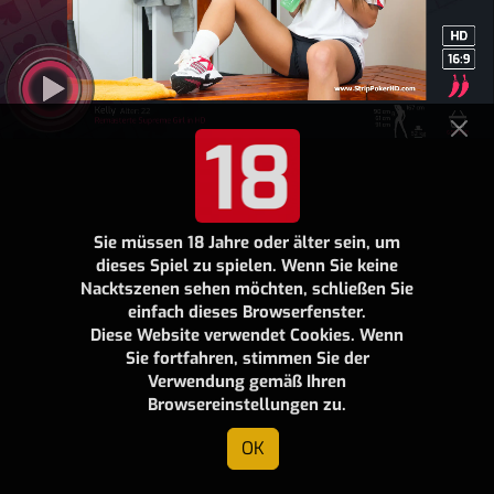
Sie müssen 18 Jahre oder älter sein, um
dieses Spiel zu spielen. Wenn Sie keine
Nacktszenen sehen möchten, schließen Sie
einfach dieses Browserfenster.
Diese Website verwendet Cookies. Wenn
Sie fortfahren, stimmen Sie der
Verwendung gemäß Ihren
Browsereinstellungen zu.
OK