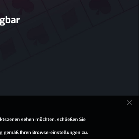
acktszenen sehen möchten, schließen Sie
g gemäß Ihren Browsereinstellungen zu.