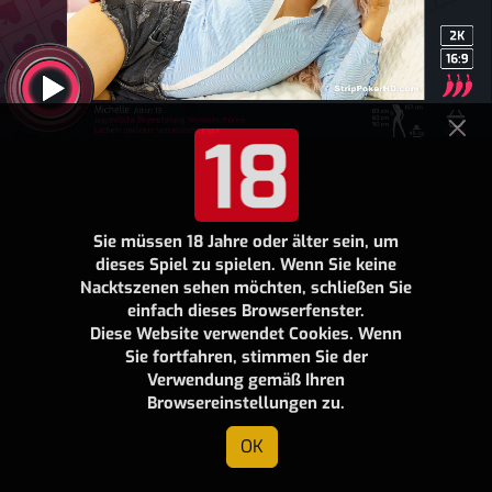
Sie müssen 18 Jahre oder älter sein, um
dieses Spiel zu spielen. Wenn Sie keine
Nacktszenen sehen möchten, schließen Sie
einfach dieses Browserfenster.
Diese Website verwendet Cookies. Wenn
Sie fortfahren, stimmen Sie der
Verwendung gemäß Ihren
Browsereinstellungen zu.
OK