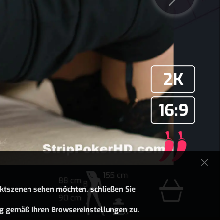
acktszenen sehen möchten, schließen Sie
g gemäß Ihren Browsereinstellungen zu.