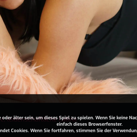
 oder älter sein, um dieses Spiel zu spielen. Wenn Sie keine N
einfach dieses Browserfenster.
ndet Cookies. Wenn Sie fortfahren, stimmen Sie der Verwendun