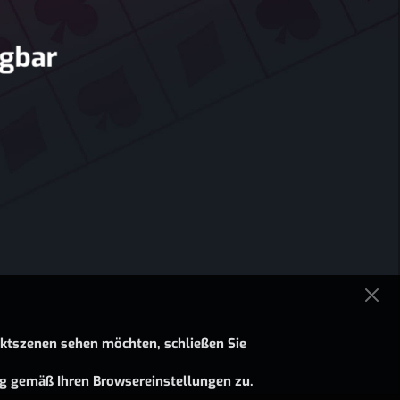
acktszenen sehen möchten, schließen Sie
g gemäß Ihren Browsereinstellungen zu.