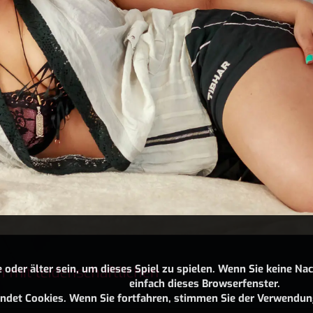
 oder älter sein, um dieses Spiel zu spielen. Wenn Sie keine N
einfach dieses Browserfenster.
ndet Cookies. Wenn Sie fortfahren, stimmen Sie der Verwendun