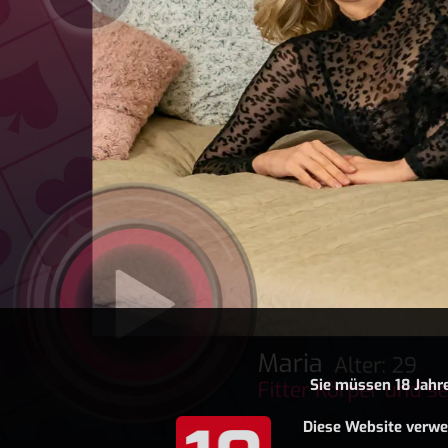
Sie müssen 18 Jahre
Diese Website verwe