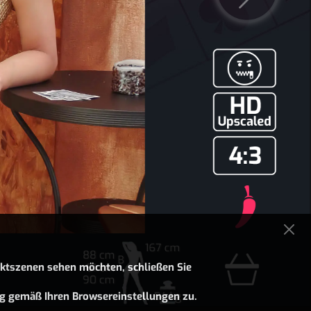
acktszenen sehen möchten, schließen Sie
g gemäß Ihren Browsereinstellungen zu.