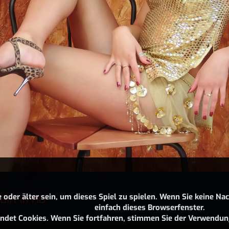
 oder älter sein, um dieses Spiel zu spielen. Wenn Sie keine N
einfach dieses Browserfenster.
ndet Cookies. Wenn Sie fortfahren, stimmen Sie der Verwendun