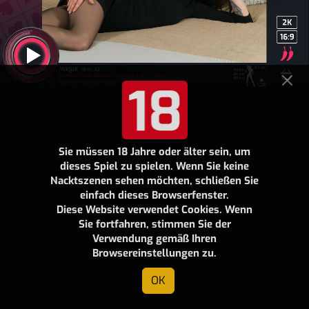
Sie müssen 18 Jahre oder älter sein, um
dieses Spiel zu spielen. Wenn Sie keine
Nacktszenen sehen möchten, schließen Sie
einfach dieses Browserfenster.
Diese Website verwendet Cookies. Wenn
Sie fortfahren, stimmen Sie der
Verwendung gemäß Ihren
Browsereinstellungen zu.
OK